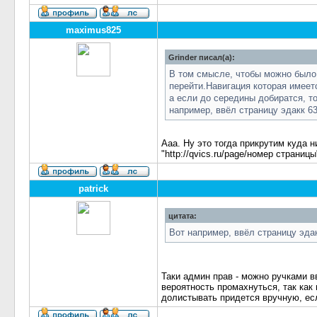
maximus825
Grinder писал(а):
В том смысле, чтобы можно было 
перейти.Навигация которая имеетс
а если до середины добиратся, то
например, ввёл страницу эдакк 63
Ааа. Ну это тогда прикрутим куда н
"http://qvics.ru/page/номер страницы
patrick
цитата:
Вот например, ввёл страницу эдак
Таки админ прав - можно ручками в
вероятность промахнуться, так как
долистывать придется вручную, есл