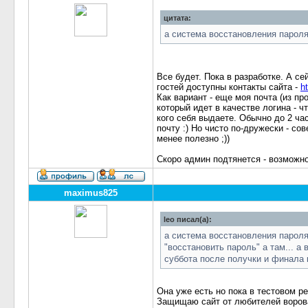
цитата:
а система восстановления пароля
Все будет. Пока в разработке. А се
гостей доступны контакты сайта -
h
Как вариант - еще моя почта (из пр
который идет в качестве логина - ч
кого себя выдаете. Обычно до 2 ча
почту :) Но чисто по-дружески - сов
менее полезно ;))
Скоро админ подтянется - возможно
maximus825
leo писал(а):
а система восстановления пароля
"восстановить пароль" а там... а 
суббота после получки и финала
Она уже есть но пока в тестовом р
Защищаю сайт от любителей ворова