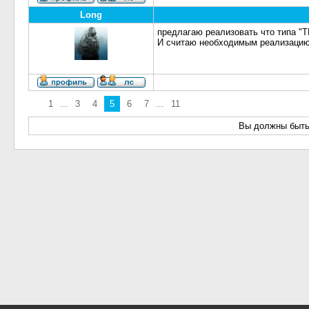
Long
предлагаю реализовать что типа "Т
И считаю необходимым реализаци
1
...
3
4
5
6
7
...
11
Вы должны быть