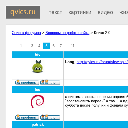
текст
картинки
видео
жи
Список форумов
>
Вопросы по работе сайта
> Квикс 2.0
1
...
3
4
5
6
7
...
11
htv
Long
,
http://qvics.ru/forum/viewtopic
leo
а система восстановления пароля 
"восстановить пароль" а там... а в
суббота после получки и финала к
patrick