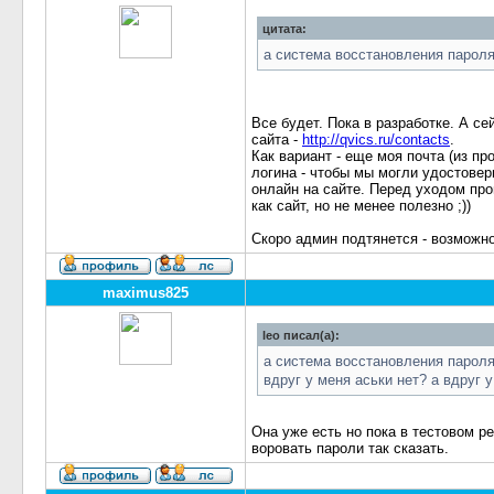
цитата:
а система восстановления пароля
Все будет. Пока в разработке. А се
сайта -
http://qvics.ru/contacts
.
Как вариант - еще моя почта (из пр
логина - чтобы мы могли удостовери
онлайн на сайте. Перед уходом пров
как сайт, но не менее полезно ;))
Скоро админ подтянется - возможно
maximus825
leo писал(а):
а система восстановления пароля
вдруг у меня аськи нет? а вдруг 
Она уже есть но пока в тестовом р
воровать пароли так сказать.