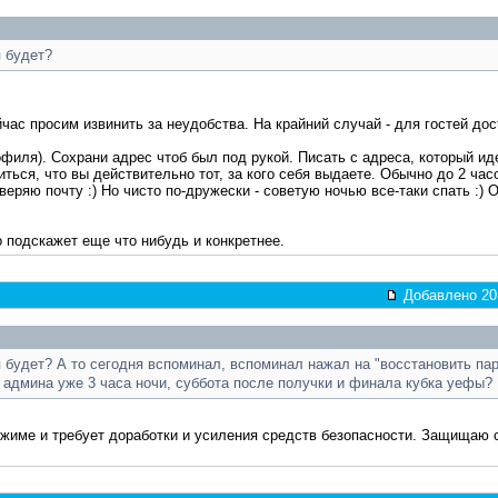
 будет?
йчас просим извинить за неудобства. На крайний случай - для гостей до
офиля). Сохрани адрес чтоб был под рукой. Писать с адреса, который ид
ться, что вы действительно тот, за кого себя выдаете. Обычно до 2 час
еряю почту :) Но чисто по-дружески - советую ночью все-таки спать :) О
 подскажет еще что нибудь и конкретнее.
Добавлено 201
 будет? А то сегодня вспоминал, вспоминал нажал на "восстановить паро
у админа уже 3 часа ночи, суббота после получки и финала кубка уефы?
ежиме и требует доработки и усиления средств безопасности. Защищаю 