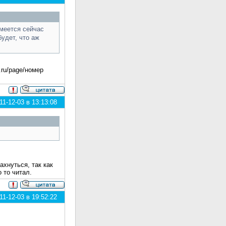
имеется сейчас
будет, что аж
.ru/page/номер
1-12-03 в 13:13:08
ахнуться, так как
 то читал.
1-12-03 в 19:52:22