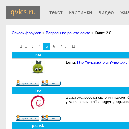
текст
картинки
видео
жи
Список форумов
>
Вопросы по работе сайта
> Квикс 2.0
1
...
3
4
5
6
7
...
11
htv
Long
,
http://qvics.ru/forum/viewtopic
leo
а система восстановления пароля б
у меня аськи нет? а вдруг у админ
patrick