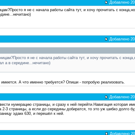
Добавлено 201
ам?Просто я не с начала работы сайта тут, и хочу прочитать с конца,но
едине...нечитано)
Добавлено 201
ицам?Просто я не с начала работы сайта тут, и хочу прочитать с конца,
ал а в середине...нечитано)
 имеется. А что именно требуется? Опиши - попробую реализовать.
Добавлено 201
ести нумерацию страницы, и сразу к ней перейти.Навигация которая им
 2-3 страницы, а если до середины добиратся, то это уж шибко долго бу
аницу эдакк 630, и перешёл к ней.
Добавлено 201