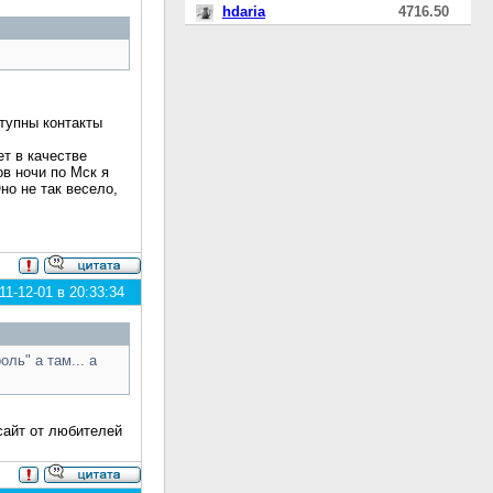
hdaria
4716.50
ступны контакты
ет в качестве
ов ночи по Мск я
но не так весело,
1-12-01 в 20:33:34
ль" а там... а
сайт от любителей