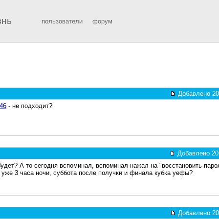
знь
пользователи
форум
Добавлено 201
/46
- не подходит?
Добавлено 201
удет? А то сегодня вспоминал, вспоминал нажал на "восстановить пароль
а уже 3 часа ночи, суббота после получки и финала кубка уефы?
Добавлено 201