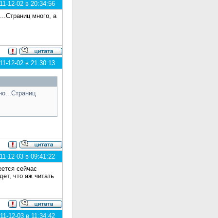
1-12-02 в 20:34:56
...Страниц много, а
1-12-02 в 21:30:13
но...Страниц
1-12-03 в 09:41:22
еется сейчас
дет, что аж читать
1-12-03 в 11:34:42