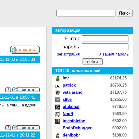
авторизация
E-mail
пароль
регистрация
я забыл пароль
1-11-30 в 22:03:33
ТОП-10 пользователей
htv
62174.25
patrick
18769.25
vstalarano
17107.75
1-12-01 в 18:58:41
xtl06
13255.00
" а там... а вдруг
glukonat
9710.50
NooR
7563.50
invisiblefoe
6302.00
BrainDebugger
6002.00
1-12-01 в 20:11:22
denibobr
5198.00