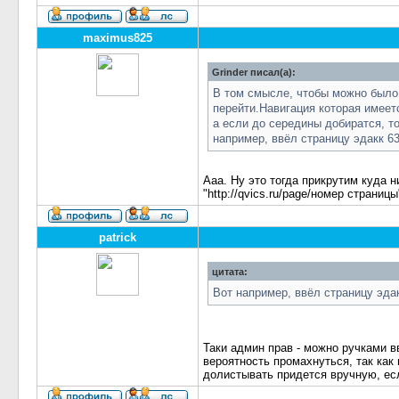
maximus825
Grinder писал(а):
В том смысле, чтобы можно было 
перейти.Навигация которая имеетс
а если до середины добиратся, то
например, ввёл страницу эдакк 63
Ааа. Ну это тогда прикрутим куда н
"http://qvics.ru/page/номер страницы
patrick
цитата:
Вот например, ввёл страницу эдак
Таки админ прав - можно ручками в
вероятность промахнуться, так как
долистывать придется вручную, есл