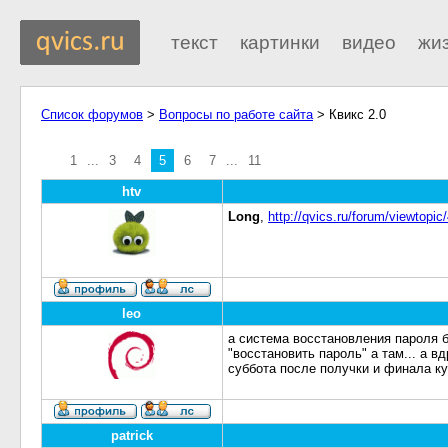
текст
картинки
видео
жи
Список форумов
>
Вопросы по работе сайта
> Квикс 2.0
1
...
3
4
5
6
7
...
11
htv
Long
,
http://qvics.ru/forum/viewtopic
leo
а система восстановления пароля 
"восстановить пароль" а там... а в
суббота после получки и финала к
patrick