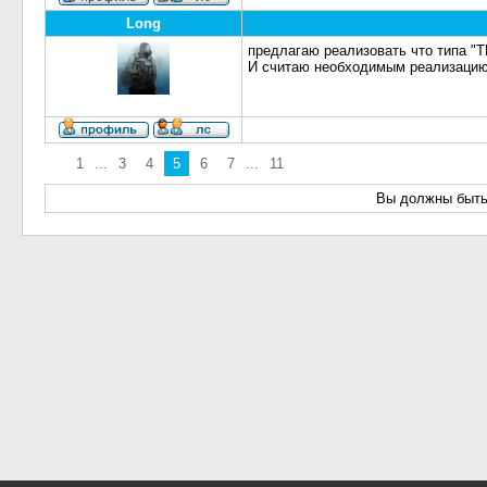
Long
предлагаю реализовать что типа "Т
И считаю необходимым реализаци
1
...
3
4
5
6
7
...
11
Вы должны быть