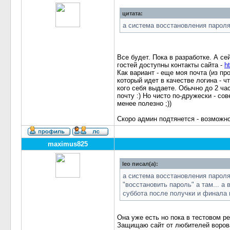
цитата:
а система восстановления пароля
Все будет. Пока в разработке. А се
гостей доступны контакты сайта -
h
Как вариант - еще моя почта (из пр
который идет в качестве логина - ч
кого себя выдаете. Обычно до 2 ча
почту :) Но чисто по-дружески - сов
менее полезно ;))
Скоро админ подтянется - возможно
maximus825
leo писал(а):
а система восстановления пароля
"восстановить пароль" а там... а 
суббота после получки и финала
Она уже есть но пока в тестовом р
Защищаю сайт от любителей ворова