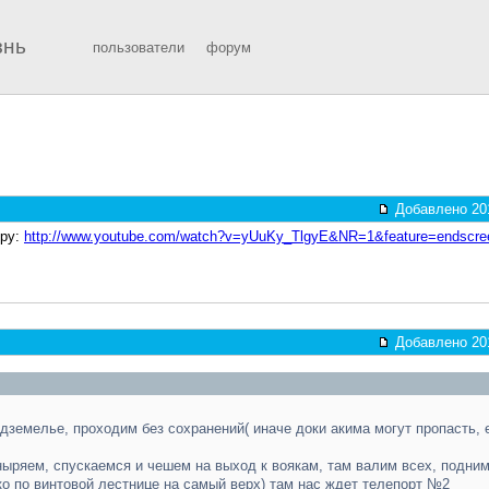
знь
пользователи
форум
Добавлено 201
уру:
http://www.youtube.com/watch?v=yUuKy_TlgyE&NR=1&feature=endscre
Добавлено 201
одземелье, проходим без сохранений( иначе доки акима могут пропасть, 
 ныряем, спускаемся и чешем на выход к воякам, там валим всех, подни
ько по винтовой лестнице на самый верх) там нас ждет телепорт №2