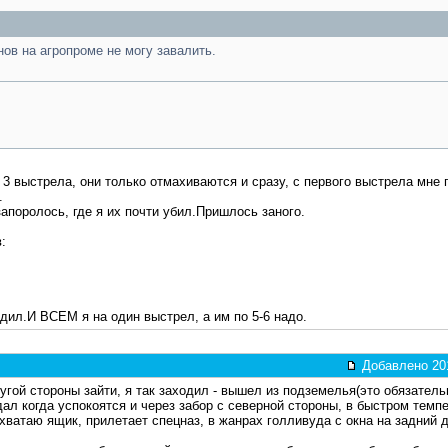
нов на агропроме не могу завалить.
у 3 выстрела, они только отмахиваются и сразу, с первого выстрела мне
.
апоролось, где я их почти убил.Пришлось заного.
:
одил.И ВСЕМ я на один выстрел, а им по 5-6 надо.
Добавлено 201
угой стороны зайти, я так заходил - вышел из подземелья(это обязатель
ал когда успокоятся и через забор с северной стороны, в быстром темпе
хватаю ящик, прилетает спецназ, в жанрах голливуда с окна на задний д