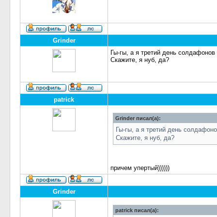
Grinder
Гы-гы, а я третий день солдафонов 
Скажите, я нуб, да?
patrick
Grinder писал(а):
Гы-гы, а я третий день солдафоно
Скажите, я нуб, да?
причем упертый))))))
Grinder
patrick писал(а):