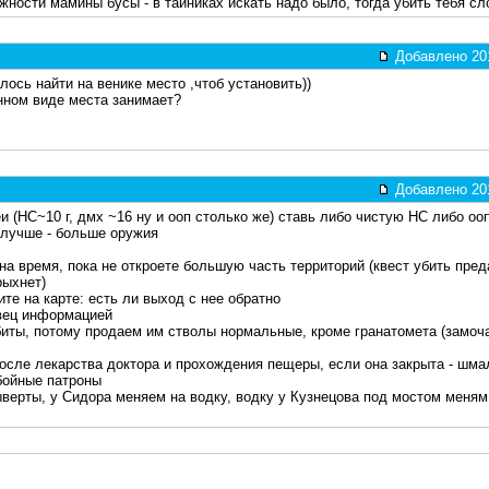
жности мамины бусы - в тайниках искать надо было, тогда убить тебя с
Добавлено 201
алось найти на венике место ,чтоб установить))
нном виде места занимает?
Добавлено 201
еи (НС~10 г, дмх ~16 ну и ооп столько же) ставь либо чистую НС либо оо
 лучше - больше оружия
 на время, пока не откроете большую часть территорий (квест убить пред
рыхнет)
те на карте: есть ли выход с нее обратно
вец информацией
иты, потому продаем им стволы нормальные, кроме гранатомета (замоча
осле лекарства доктора и прохождения пещеры, если она закрыта - шма
бойные патроны
ыверты, у Сидора меняем на водку, водку у Кузнецова под мостом меням 