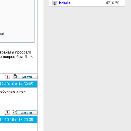
hdaria
4716.50
вой
гранаты просрал!
не вопрос был бы.К
2-10-16 в 14:59:05
небойные к ней,
2-10-16 в 16:20:39