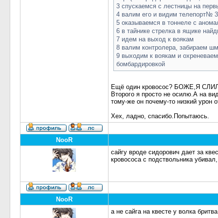
3 спускаемся с лестницы на первы
4 валим его и видим телепорт№ 3 
5 оказываемся в тоннеле с аномал
6 в тайнике стрелка в ящике найд
7 идем на выход к воякам
8 валим контролера, забираем ш
9 выходим к воякам и охреневаем
бомбардировкой
Ещё один кровосос? БОЖЕ,Я СЛИЛ!Я
Второго я просто не осилю.А на ви
тому-же он почему-то низкий урон 
Хех, ладно, спасибо.Попытаюсь.
NooR
сайгу вроде сидорович дает за квес
кровососа с подствольника убивал,
NooR
а не сайга на квесте у волка бритв