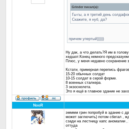
Grinder писал(а):
Гы-гы, а я третий день солдафо
Скажите, я нуб, да?
причем упертый))))))
Ну дак, а что делать?Я им в голов
хедшот.Конец немного предсказуем
Плюс, у меня недавно сохранение з
Кстати, примерная перепись фрагов
15-20 обычных солдат
10-15 солдат в серой форме.
8 военных сталкера.
3 экзоскелета.
Это я ещё в главное здание не зах
NooR
эмммм грин попробуй в здание с др
может заглючить) потом сбегал , жд
сзади на лестницу капс аномалии , 
оттуда