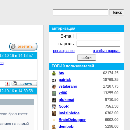
авторизация
E-mail
пароль
регистрация
я забыл пароль
2-10-16 в 14:18:57
en
ТОП-10 пользователей
htv
62174.25
patrick
18769.25
vstalarano
17107.75
2-10-16 в 14:50:58
xtl06
13255.00
glukonat
9710.50
NooR
7563.50
invisiblefoe
6302.00
если брал квест
BrainDebugger
6002.00
маемся на самый
denibobr
5198.00