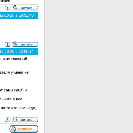
ложнее
2-10-20 в 19:52:40
2-10-20 в 20:06:14
п, дмх глючный ,
ателя у меня не
т сами себя) и
льните в нее
на то что нам надо,