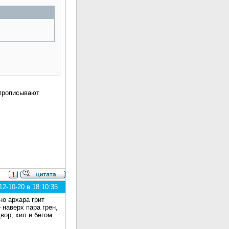
 прописывают
2-10-20 в 18:10:35
но архара грит
 наверх пара грен,
вор, хил и бегом