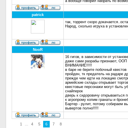
а вообще говорил набрать по возмо
patrick
так, торрент скоро докачается..ост
Народ, сколько игруха в установле
NooR
16 гигов, в зависимости от установ
даже сами разрабы признают, ООП
ВНИМАНИЕ!!!!!
в баре не берите побочный квестов
пройден, тк предатель на радаре д
прежде чем идти на локацию смотри
армейские склады открывает торго
квестовые персонажи могут быть уб
снайперок
дверь к сидоровичу открываеться п
к агропрому копим гранаты и броне
Бартер - рулит, потому собираем в
вывертов полно!!!!!
1
...
4
5
6
7
8