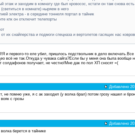
й этаж и заходим в комнату где был кровосос, кстати он там снова есть
(светиться в комнате) ныряем в него
ией электра - в середине тоннеля портал в тайник
ите кпк он отключит телепорты
мот
 от их снайперства и подмоги спецназа и вертолетов гасящих нас ковро
 и первого-то еле убил, пришлось подствольник в дело включать.Все 
део всё не так.Откуда у чувака сайга?Если бы у меня она была вообще 
от солдафонов получает, не честно!Мне дак по пол ХП сносят =(
Добавлено 201
т, не помню уже, я с ак заходил (у волка брал) потом грозу нашел и бро
 вояк с грозы
Добавлено 201
а волка берется в тайнике