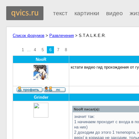
текст
картинки
видео
жи
Список форумов
>
Развлечения
> S.T.A.L.K.E.R.
1
...
4
5
6
7
8
NooR
кстати видео гид прохождения от г
Grinder
NooR писал(а):
значит так:
1 начинаем проходит с входа в п
на них)
2 доходим до этого 1 телепорта,
верх( в коридар не заходим, тол