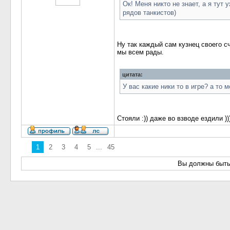
Ок! Меня никто не знает, а я тут
рядов танкистов)
Ну так каждый сам кузнец своего сч
мы всем рады.
цитата:
У вас какие ники то в игре? а то 
Стояли :)) даже во взводе ездили ))
1
2
3
4
5
...
45
Вы должны быть