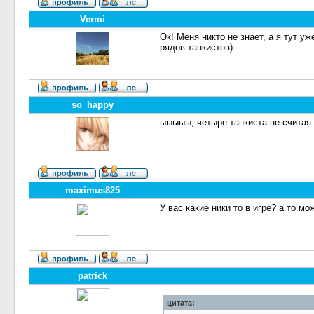
Vermi
Ок! Меня никто не знает, а я тут у
рядов танкистов)
so_happy
ыыыыы, четыре танкиста не считая с
maximus825
У вас какие ники то в игре? а то мо
patrick
цитата: