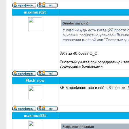
maximus825
Grinder писал(а):
У кого нибудь есть китаец?Я просто 
экипаж и полностью упакован.Внимани
сравнении в лёвой или "Сисястым ун
89% за 40 боев? О_О
Сисястый унитаз при определенной так
вражескими болванками.
Flack_new
КВ-5 пробивает все и всё в башеньки.
maximus825
Flack_new писал(а):