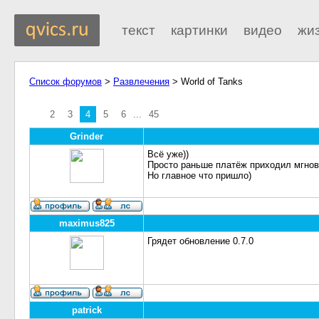
текст
картинки
видео
жи
Список форумов
>
Развлечения
> World of Tanks
2
3
4
5
6
...
45
Grinder
Всё уже))
Просто раньше платёж приходил мгнове
Но главное что пришло)
maximus825
Грядет обновление 0.7.0
patrick