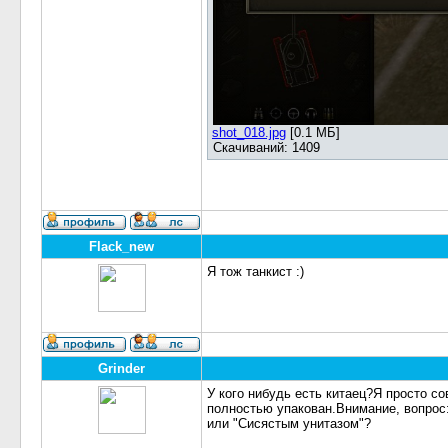
shot_018.jpg
[0.1 МБ]
Скачиваний: 1409
Flack_new
Я тож танкист :)
Grinder
У кого нибудь есть китаец?Я просто со
полностью упакован.Внимание, вопрос: 
или "Сисястым унитазом"?