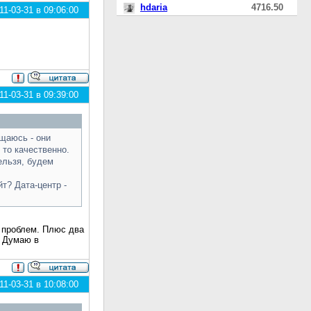
hdaria
4716.50
1-03-31 в 09:06:00
1-03-31 в 09:39:00
бщаюсь - они
 то качественно.
ельзя, будем
т? Дата-центр -
т проблем. Плюс два
. Думаю в
1-03-31 в 10:08:00