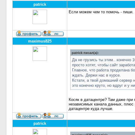
patrick
Если можем чем то помочь - пиши.
maximus825
patrick писал(а):
Да не грузись ты этим.. конечно 
просто хотят, чтобы сайт заработ
Главное, что работа проделана бо
ждать. Держи нас в курсе.
Кстати, а твой домашний сервер 
это конечно круто, но вдруг и у н
Косяк в датацентре? Там даже при
независимых канала данных, плюс 
датацентре куда лучше.
patrick