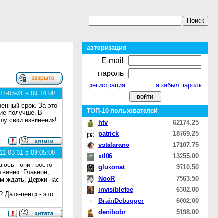
авторизация
E-mail
пароль
регистрация
я забыл пароль
1-03-31 в 00:14:00
енный срок. За это
ТОП-10 пользователей
ние получше. В
ошу свои извинения!
htv
62174.25
patrick
18769.25
vstalarano
17107.75
1-03-31 в 09:05:00
xtl06
13255.00
аюсь - они просто
glukonat
9710.50
твенно. Главное,
NooR
7563.50
ем ждать. Держи нас
invisiblefoe
6302.00
 Дата-центр - это
BrainDebugger
6002.00
denibobr
5198.00