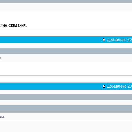
жиме ожидания.
Добавлено 201
.
Добавлено 201
ши.