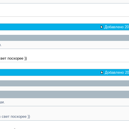
Добавлено 201
.
вет поскорее ))
Добавлено 201
ши.
 свет поскорее ))