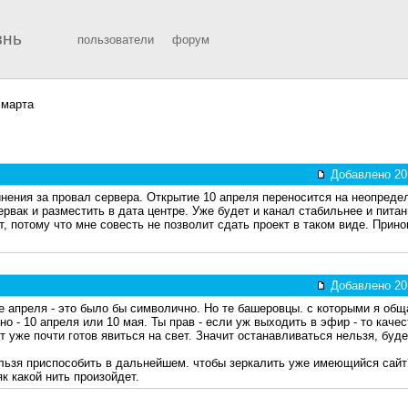
знь
пользователи
форум
 марта
Добавлено 201
нения за провал сервера. Открытие 10 апреля переносится на неопредел
рвак и разместить в дата центре. Уже будет и канал стабильнее и пита
т, потому что мне совесть не позволит сдать проект в таком виде. Прин
Добавлено 201
-е апреля - это было бы символично. Но те башеровцы. с которыми я общ
но - 10 апреля или 10 мая. Ты прав - если уж выходить в эфир - то качес
т уже почти готов явиться на свет. Значит останавливаться нельзя, буд
льзя приспособить в дальнейшем. чтобы зеркалить уже имеющийся сайт?
як какой нить произойдет.