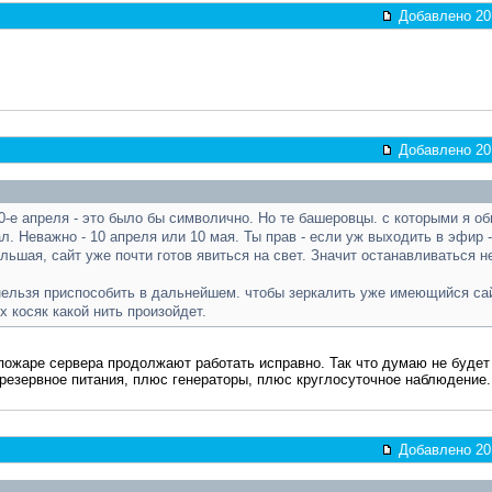
Добавлено 201
Добавлено 201
10-е апреля - это было бы символично. Но те башеровцы. с которыми я о
ал. Неважно - 10 апреля или 10 мая. Ты прав - если уж выходить в эфир -
льшая, сайт уже почти готов явиться на свет. Значит останавливаться н
нельзя приспособить в дальнейшем. чтобы зеркалить уже имеющийся сай
их косяк какой нить произойдет.
 пожаре сервера продолжают работать исправно. Так что думаю не буде
резервное питания, плюс генераторы, плюс круглосуточное наблюдение
Добавлено 201