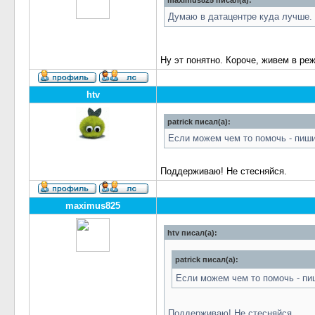
maximus825 писал(а):
Думаю в датацентре куда лучше.
Ну эт понятно. Короче, живем в ре
htv
patrick писал(а):
Если можем чем то помочь - пиши
Поддерживаю! Не стесняйся.
maximus825
htv писал(а):
patrick писал(а):
Если можем чем то помочь - пи
Поддерживаю! Не стесняйся.