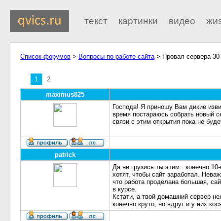
текст
картинки
видео
жи
Список форумов
>
Вопросы по работе сайта
> Провал сервера 30
1
2
maximus825
Господа! Я приношу Вам дикие изви
время постараюсь собрать новый се
связи с этим открытия пока не буде
patrick
Да не грузись ты этим.. конечно 10
хотят, чтобы сайт заработал. Неваж
что работа проделана большая, сай
в курсе.
Кстати, а твой домашний сервер не
конечно круто, но вдруг и у них кос