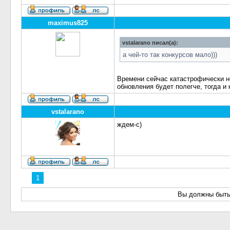
maximus825
vstalarano писал(а):
а чей-то так конкурсов мало)))
Времени сейчас катастрофически н
обновления будет полегче, тогда и 
vstalarano
ждем-с)
1
Вы должны быть