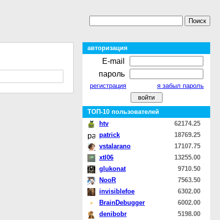
авторизация
E-mail
пароль
регистрация
я забыл пароль
ТОП-10 пользователей
htv
62174.25
patrick
18769.25
vstalarano
17107.75
xtl06
13255.00
glukonat
9710.50
NooR
7563.50
invisiblefoe
6302.00
BrainDebugger
6002.00
denibobr
5198.00