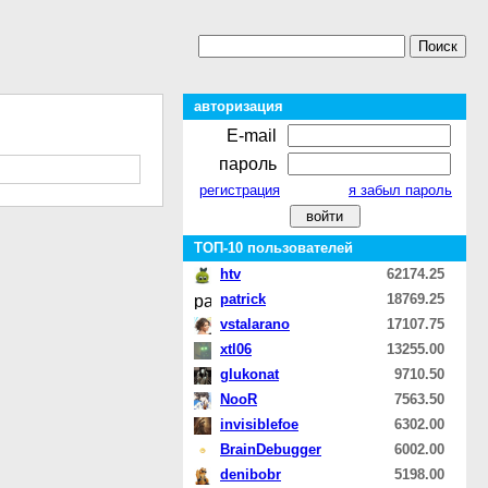
авторизация
E-mail
пароль
регистрация
я забыл пароль
ТОП-10 пользователей
htv
62174.25
patrick
18769.25
vstalarano
17107.75
xtl06
13255.00
glukonat
9710.50
NooR
7563.50
invisiblefoe
6302.00
BrainDebugger
6002.00
denibobr
5198.00